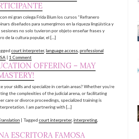
RTICIPANTE
o con mi gran colega Frida Blum los cursos “Refranero
nars diseñados para sumergirnos en la riqueza lingüística y
 sesiones no solo tuvieron por objeto enseñar frases y
o de la cultura popular, el […]
agged
court interpreter
,
language access
,
professional
USA
|
1 Comment
CATION OFFERING – MAY
MASTERY!
e your skills and specialize in certain areas? Whether you’re
g the complexities of the judicial arena, or facilitating
r care or divorce proceedings, specialized training is
terpretation. I am partnering with […]
ranslation
|
Tagged
court interpreter
,
interpreting
,
NA ESCRITORA FAMOSA