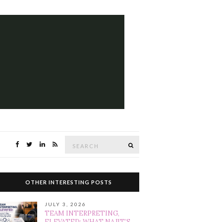
Search
SEARCH
for:
OTHER INTERESTING POSTS
JULY 3, 2026
TEAM INTERPRETING,
ELEVATED: WHAT NAJIT’S