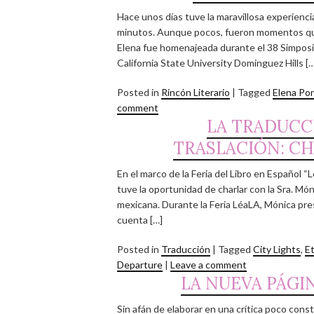
Hace unos días tuve la maravillosa experienci
minutos. Aunque pocos, fueron momentos que
Elena fue homenajeada durante el 38 Simposio 
California State University Dominguez Hills […
Posted in
Rincón Literario
|
Tagged
Elena Po
comment
LA TRADUCC
TRASLACIÓN: C
En el marco de la Feria del Libro en Español “
tuve la oportunidad de charlar con la Sra. Móni
mexicana. Durante la Feria LéaLA, Mónica pres
cuenta […]
Posted in
Traducción
|
Tagged
City Lights
,
E
Departure
|
Leave a comment
LA NUEVA PÁGI
Sin afán de elaborar en una crítica poco const