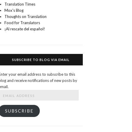
Translation Times
Mox's Blog
Thoughts on Translation
Food for Translators
¡Al rescate del español!
SUBSCRIBE TO BLOG VIA EMAIL
Enter your email address to subscribe to this
blog and receive notifications of new posts by
email.
Email
Address
SUBSCRIBE