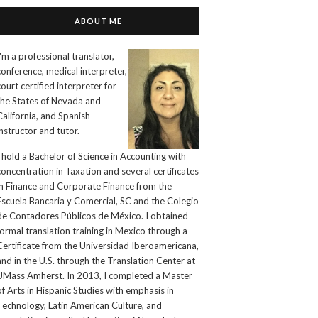
ABOUT ME
I'm a professional translator,
conference, medical interpreter,
court certified interpreter for
the States of Nevada and
California, and Spanish
instructor and tutor.
I hold a Bachelor of Science in Accounting with
concentration in Taxation and several certificates
in Finance and Corporate Finance from the
Escuela Bancaria y Comercial, SC and the Colegio
de Contadores Públicos de México. I obtained
formal translation training in Mexico through a
Certificate from the Universidad Iberoamericana,
and in the U.S. through the Translation Center at
UMass Amherst. In 2013, I completed a Master
of Arts in Hispanic Studies with emphasis in
Technology, Latin American Culture, and