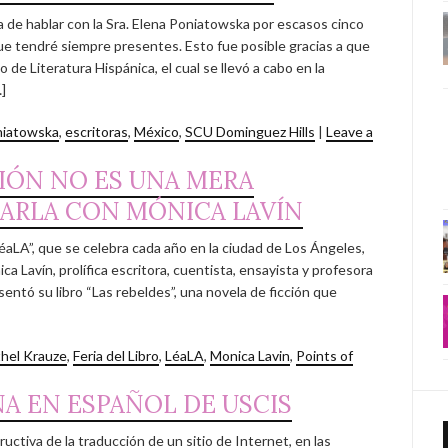
a de hablar con la Sra. Elena Poniatowska por escasos cinco
 tendré siempre presentes. Esto fue posible gracias a que
de Literatura Hispánica, el cual se llevó a cabo en la
]
niatowska
,
escritoras
,
México
,
SCU Dominguez Hills
|
Leave a
IÓN NO ES UNA MERA
HARLA CON MÓNICA LAVÍN
LéaLA”, que se celebra cada año en la ciudad de Los Ángeles,
ca Lavín, prolífica escritora, cuentista, ensayista y profesora
entó su libro “Las rebeldes”, una novela de ficción que
thel Krauze
,
Feria del Libro
,
LéaLA
,
Monica Lavin
,
Points of
NA EN ESPAÑOL DE USCIS
ructiva de la traducción de un sitio de Internet, en las