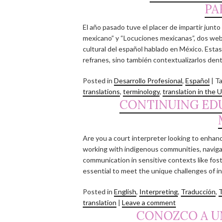
PA
El año pasado tuve el placer de impartir junt
mexicano” y “Locuciones mexicanas”, dos webi
cultural del español hablado en México. Estas
refranes, sino también contextualizarlos dentr
Posted in
Desarrollo Profesional
,
Español
|
T
translations
,
terminology
,
translation in the 
CONTINUING EDU
Are you a court interpreter looking to enhanc
working with indigenous communities, navigatin
communication in sensitive contexts like foste
essential to meet the unique challenges of in
Posted in
English
,
Interpreting
,
Traducción
,
T
translation
|
Leave a comment
CONOZCO A U